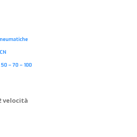
pneumatiche
CN
)
50 – 70 – 100
 velocità