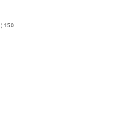
n)
150