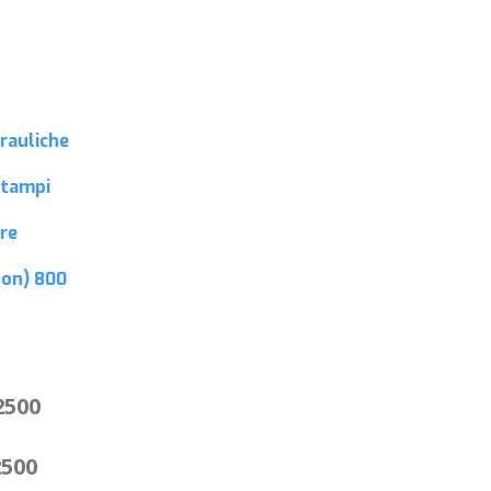
rauliche
stampi
re
ton)
800
2500
2500