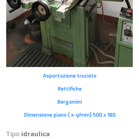
Asportazione truciolo
Rettifiche
Bergamini
Dimensione piano ( x-y/mm)
500 x 180
Tipo
idraulica