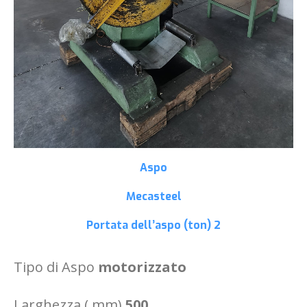
Aspo
Mecasteel
Portata dell’aspo (ton)
2
Tipo di Aspo
motorizzato
Larghezza ( mm)
500