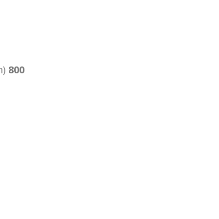
m)
800