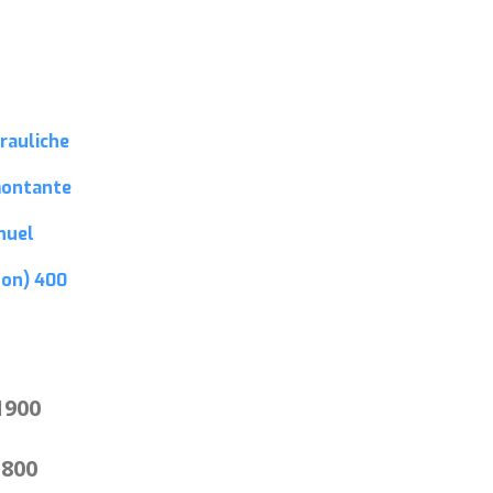
rauliche
montante
nuel
ton)
400
1900
1800