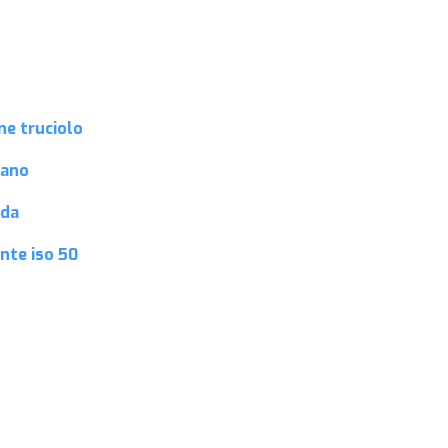
ne truciolo
pano
eda
unte
iso 50