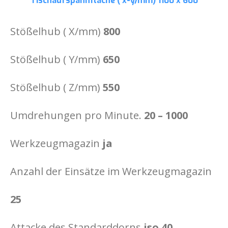
Tischaufspannfläche ( x-y/mm)
1100 x 600
Stößelhub ( X/mm)
800
Stößelhub ( Y/mm)
650
Stößelhub ( Z/mm)
550
Umdrehungen pro Minute.
20 – 1000
Werkzeugmagazin
ja
Anzahl der Einsätze im Werkzeugmagazin
25
Attacke des Standarddorns
iso 40