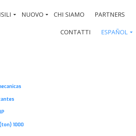
SILI
NUOVO
CHI SIAMO
PARTNERS
CONTATTI
ESPAÑOL
mecanicas
tantes
MP
(ton)
1000