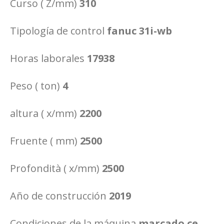
Curso ( Z/mm)
310
Tipología de control
fanuc 31i-wb
Horas laborales
17938
Peso ( ton)
4
altura ( x/mm)
2200
Fruente ( mm)
2500
Profondità ( x/mm)
2500
Año de construcción
2019
Condiciones de la máquina
marcado ce