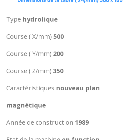
Dimensions de la table ( x-y/mm)
500 x 180
Type
hydrolique
Course ( X/mm)
500
Course ( Y/mm)
200
Course ( Z/mm)
350
Caractéristiques
nouveau plan
magnétique
Année de construction
1989
Etat de la machine
en function