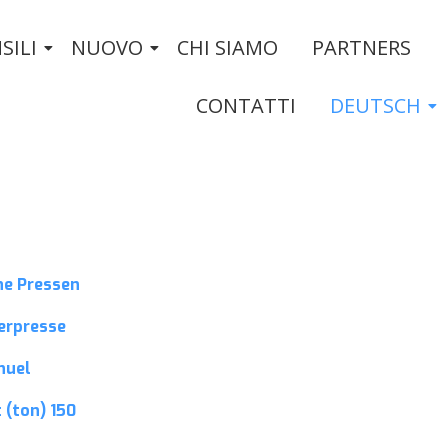
SILI
NUOVO
CHI SIAMO
PARTNERS
CONTATTI
DEUTSCH
he Pressen
erpresse
nuel
 (ton)
150