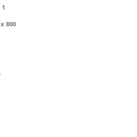
s
1
 x 800
0