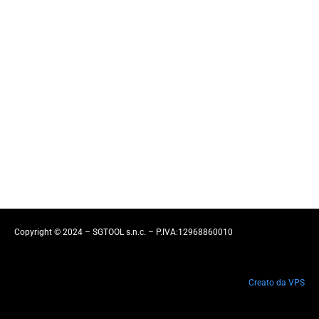
L2
Laser Trumpf Dimensioni laser 810 x 600 x 300 mm Gewicht( ton)
6 Baujahr 2020 Maschinen Bedingungen markiert ce Ort...
Read More
Copyright © 2024 – SGTOOL s.n.c. – P.IVA:12968860010
Creato da VPS