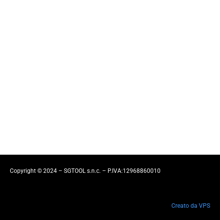
RT9
Zerspahnung Schleifen Tacchella Tischaufspannfläche ( x-y/mm)
800 x 112 Umdrehungen pro Minute. 3000 – 6000 Attacke iso 50
Stößelhub (mm)...
Read More
RT8
Zerspahnung Schleifen FAVRETTO Tischaufspannfläche ( x-y/mm)
1000 x 500 Typologie tangentialschleifen Umdrehungen pro
Minute. 2 – 35 Maschinen Bedingungen arbeiten...
Read More
Copyright © 2024 – SGTOOL s.n.c. – P.IVA:12968860010
Creato da VPS