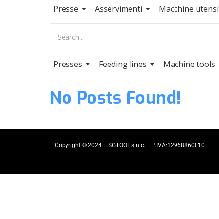
Presse
Asservimenti
Macchine utensil
Presses
Feeding lines
Machine tools
No Posts Found!
Copyright © 2024 – SGTOOL s.n.c. – P.IVA:12968860010