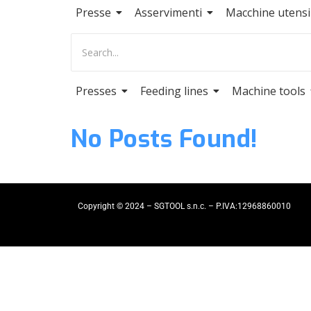
Presse
Asservimenti
Macchine utensil
Presses
Feeding lines
Machine tools
No Posts Found!
Copyright © 2024 – SGTOOL s.n.c. – P.IVA:12968860010